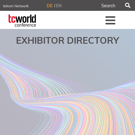
S
DE
EN
tekom Network
tekom.eu
Me
TCTrainNet
tech-writer.info
tcworld.info
EXHIBITOR DIRECTORY
technischekommunikation.info
iiBlog
Conferences
NORDIC TechKomm Stockholm
March 18–19, 2026
Information Energy
April 22–24, 2026, Online
tcworld China
May 21–22, 2026 in Shanghai
Evolution of TC
June 2–3, 2026 in Sofia
NORDIC TechKomm Copenhagen
September 23–24, 2026
tcworld conference
November 10–12, 2026 in Stuttgart