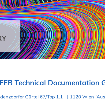
RY
FEB Technical Documentation
denzdorfer Gürtel 67/Top 1.1
1120 Wien (Aust