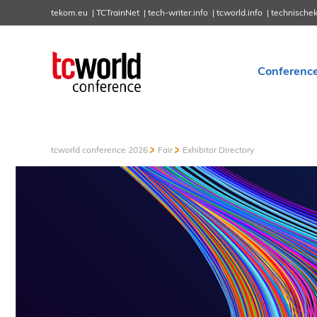
tekom.eu
TCTrainNet
tech-writer.info
tcworld.info
technische
Conferenc
tcworld conference 2026
Fair
Exhibitor Directory