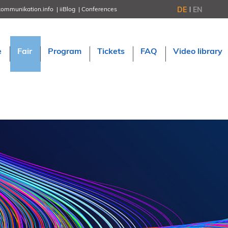
DE
EN
kommunikation.info
iiBlog
Conferences
NORDIC TechKomm Stockholm
March 18–19, 2026
Information Energy
e
Fair
Program
Tickets
FAQ
Video library
April 22–24, 2026, Online
tcworld China
May 21–22, 2026 in Shanghai
Evolution of TC
June 2–3, 2026 in Sofia
NORDIC TechKomm Copenhagen
September 23–24, 2026
tcworld conference
November 10–12, 2026 in Stuttgart