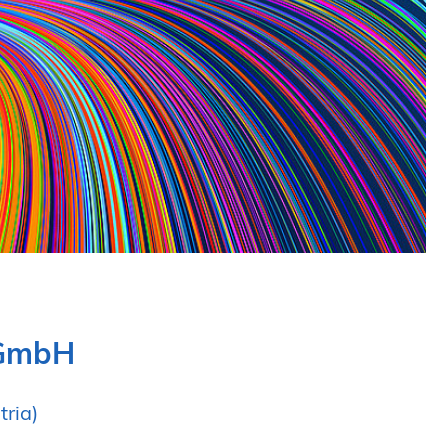
 GmbH
ria)