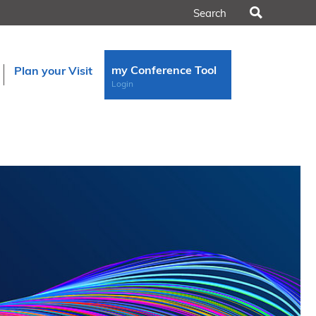
Search
my Conference Tool
Plan your Visit
Login