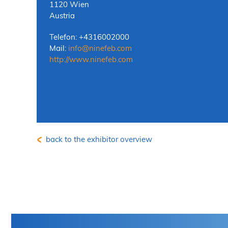
1120 Wien
Austria
Telefon: +4316002000
Mail:
info
@
ninefeb.com
http://www.ninefeb.com
back to the exhibitor overview