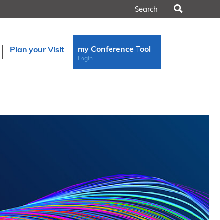
Search
my Conference Tool
Plan your Visit
Login