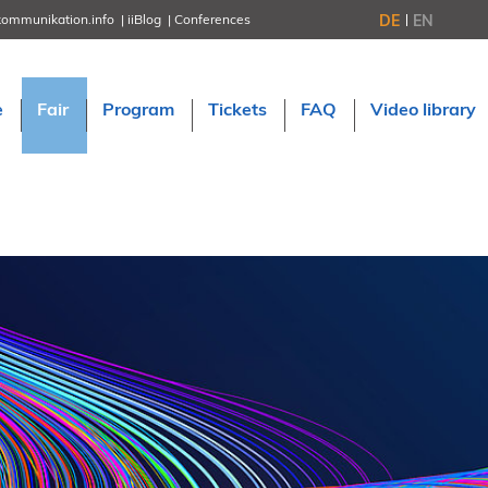
DE
EN
kommunikation.info
iiBlog
Conferences
NORDIC TechKomm Stockholm
March 18–19, 2026
Information Energy
e
Fair
Program
Tickets
FAQ
Video library
April 22–24, 2026, Online
tcworld China
May 21–22, 2026 in Shanghai
Evolution of TC
June 2–3, 2026 in Sofia
NORDIC TechKomm Copenhagen
September 23–24, 2026
tcworld conference
November 10–12, 2026 in Stuttgart