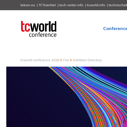
tekom.eu
TCTrainNet
tech-writer.info
tcworld.info
technische
Conferenc
tcworld conference 2026
Fair
Exhibitor Directory