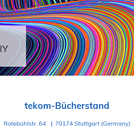
RY
tekom-Bücherstand
Rotebühlstr. 64
70174 Stuttgart (Germany)