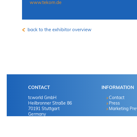
www.tekom.de
back to the exhibitor overview
CONTACT
INFORMATION
tcworld GmbH
Contact
Heilbronner Straße 86
Press
70191 Stuttgart
Marketing Pr
Germany
Tel. +49 711 65704-0